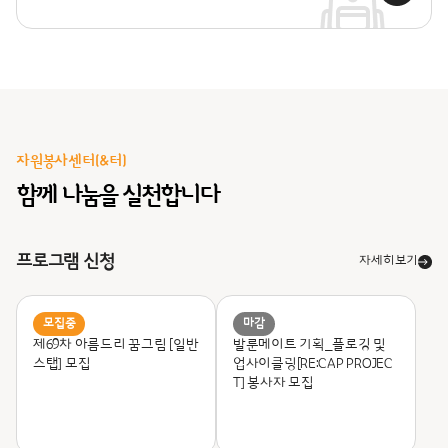
자원봉사센터(&터)
함께 나눔을 실천합니다
프로그램 신청
자세히보기
모집중
마감
제69차 아름드리 꿈그림 [일반
발룬메이트 기획_
플로깅 및
스탭] 모집
업사이클링[RE:CAP PROJEC
T] 봉사자 모집