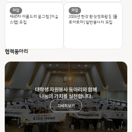
마감
마감
제69차 아름드리 꿈그림 [미술
2026년 한강 환경정화활동 [플
스탭] 모집
로아로마] 일반봉사자 모집
협력동아리
대학생 자원봉사 동아리와 함께
나눔의 가치를 실천합니다.
자세히보기