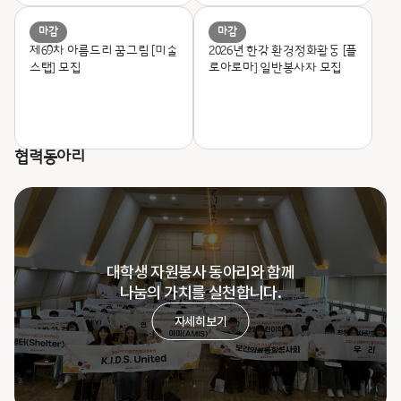
마감
마감
제69차 아름드리 꿈그림 [미술
2026년 한강 환경정화활동 [플
스탭] 모집
로아로마] 일반봉사자 모집
협력동아리
대학생 자원봉사 동아리와 함께
나눔의 가치를 실천합니다.
자세히보기