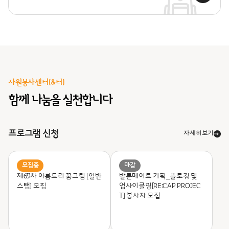
자원봉사센터(&터)
함께 나눔을 실천합니다
프로그램 신청
자세히보기
모집중
마감
제69차 아름드리 꿈그림 [일반
발룬메이트 기획_
플로깅 및
스탭] 모집
업사이클링[RE:CAP PROJEC
T] 봉사자 모집