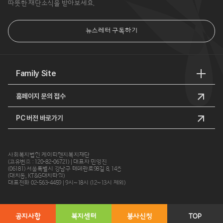
따뜻한 재단소식을 받아보세요.
뉴스레터 구독하기
Family Site
홈페이지 문의 접수
PC 버전 바로가기
사회복지법인 케이티앤지복지재단
(고유번호 : 120-82-06721) | 대표자 민영진
(06181) 서울특별시 강남구 테헤란로98길 8, 14층
(대치동, KT&G대치타워)
대표전화 02-563-4459 | 9시~18시 (12~13시 제외)
공지사항
복지센터
봉사신청
TOP