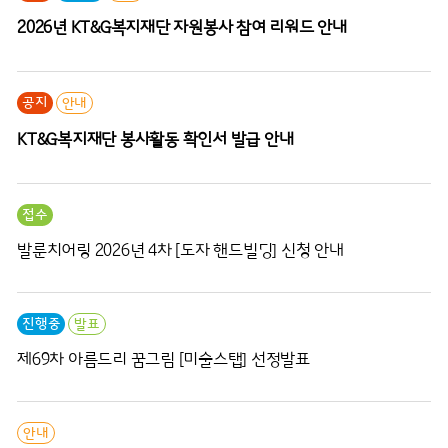
2026년 KT&G복지재단 자원봉사 참여 리워드 안내
공지
안내
KT&G복지재단 봉사활동 확인서 발급 안내
접수
발룬치어링 2026년 4차 [도자 핸드빌딩] 신청 안내
진행중
발표
제69차 아름드리 꿈그림 [미술스탭] 선정발표
안내