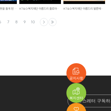
성해은이 학교 앞에서 붓을 들게 된 사연?
KT&G복지재단 아름드리 플로아로마 봉사 현장 V-LOG
KT&G복지재단 아름드리 발룬메이트 7기 활동 결과보고
6
7
8
9
10
공지사항
복지센터
뉴스레터 구독하