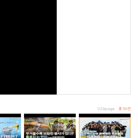
1/23page
총 110건