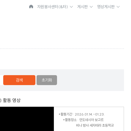
자원봉사센터
(&터)
게시판
영상게시판
검색
초기화
 활동 영상
*활동기간 : 2026.01.14.-01.23.
*활동장소 : 인도네시아 보고르
비나 방사 세자테라 초등학교