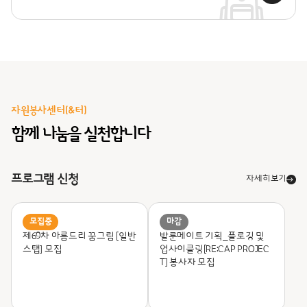
자원봉사센터(&터)
함께 나눔을 실천합니다
프로그램 신청
자세히보기
모집중
마감
제69차 아름드리 꿈그림 [일반
발룬메이트 기획_
플로깅 및
스탭] 모집
업사이클링[RE:CAP PROJEC
T] 봉사자 모집