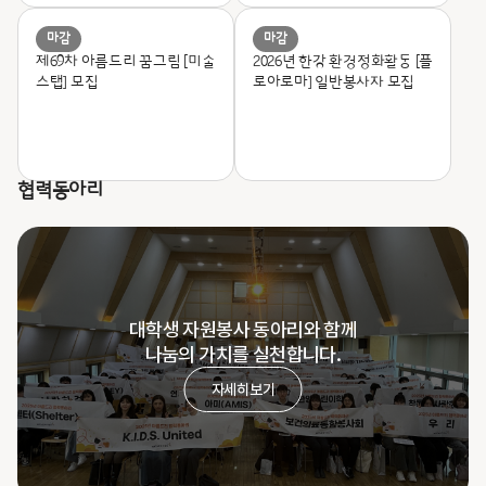
마감
마감
제69차 아름드리 꿈그림 [미술
2026년 한강 환경정화활동 [플
스탭] 모집
로아로마] 일반봉사자 모집
협력동아리
대학생 자원봉사 동아리와 함께
나눔의 가치를 실천합니다.
자세히보기